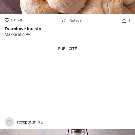
Sauver
Partager
1
Tvarohové buchty
Mäkké ako ☁️
PUBLICITÉ
recepty_milka