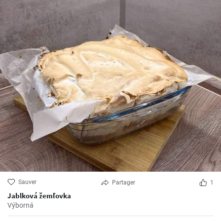
Sauver
Partager
1
Jablková žemľovka
Výborná