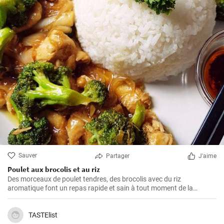
Sauver
Partager
J'aime
Poulet aux brocolis et au riz
Des morceaux de poulet tendres, des brocolis avec du riz
aromatique font un repas rapide et sain à tout moment de la
journée. C'est un repas riche en protéines et en fibres, qui satisfera
parfaitement votre appétit.
TASTElist