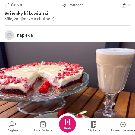
Sauver
Partager
2
Sušienky kákové zrná
Milé, zaujímavé a chutné. :)
napiekla
Reels
Registre
Liste d'achats
Dépliants
Ajouter une recett