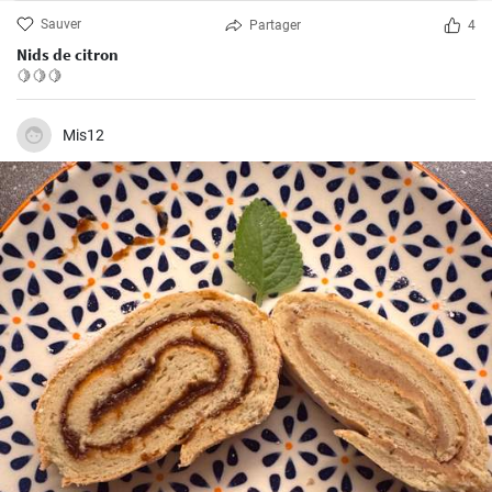
Sauver
Partager
4
Nids de citron
🍋🍋🍋
Mis12