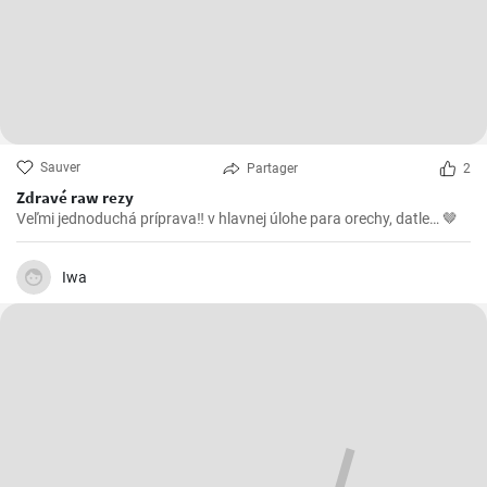
Sauver
Partager
2
Zdravé raw rezy
Veľmi jednoduchá príprava‼️ v hlavnej úlohe para orechy, datle… 🤎
Iwa