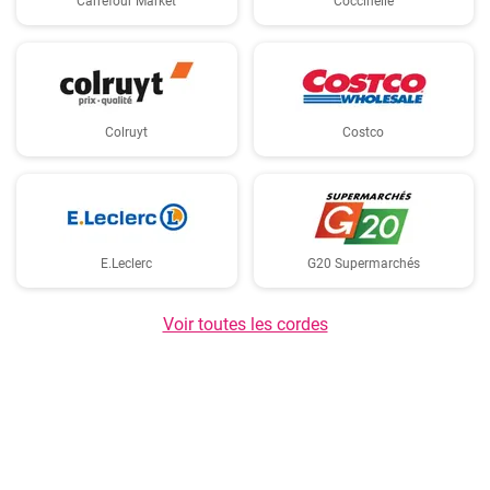
Carrefour Market
Coccinelle
Colruyt
Costco
E.Leclerc
G20 Supermarchés
Voir toutes les cordes