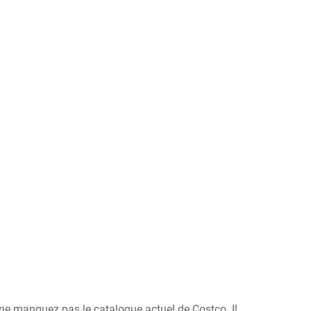
, ne manquez pas le catalogue actuel de Costco. Il