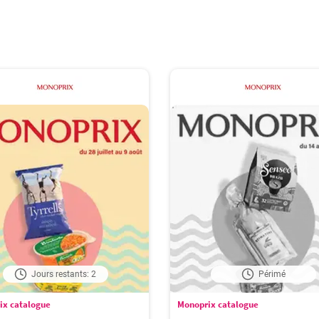
Jours restants: 2
Périmé
ix catalogue
Monoprix catalogue