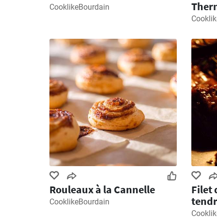
Ther
CooklikeBourdain
Cookli
Rouleaux à la Cannelle
Filet
tendr
CooklikeBourdain
Cookli