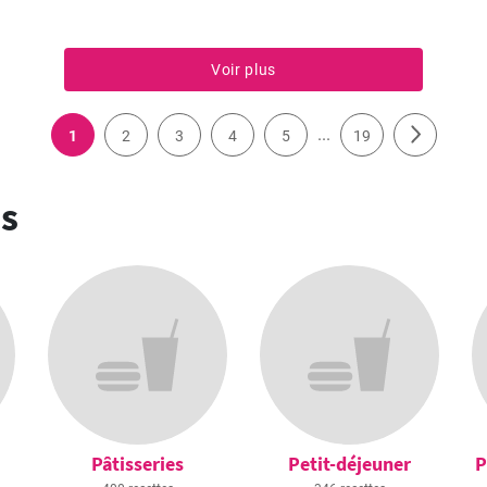
Voir plus
...
1
2
3
4
5
19
es
Pâtisseries
Petit-déjeuner
P