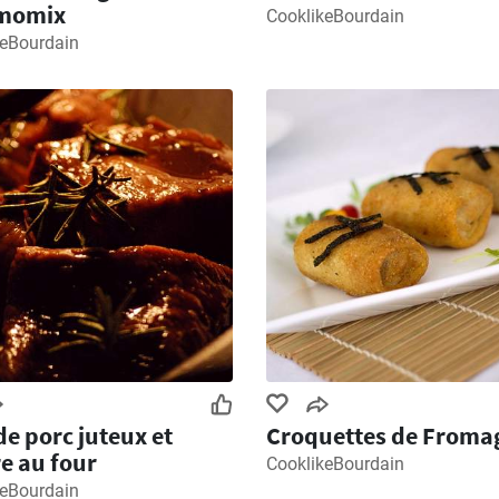
momix
CooklikeBourdain
keBourdain
 de porc juteux et
Croquettes de Froma
e au four
CooklikeBourdain
keBourdain