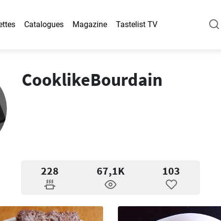
ettes
Catalogues
Magazine
Tastelist TV
CooklikeBourdain
228
67,1K
103