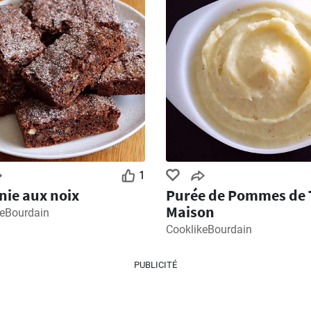
1
ie aux noix
Purée de Pommes de 
Maison
keBourdain
CooklikeBourdain
PUBLICITÉ