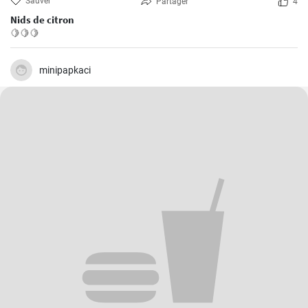
Sauver
Partager
4
Nids de citron
🍋🍋🍋
minipapkaci