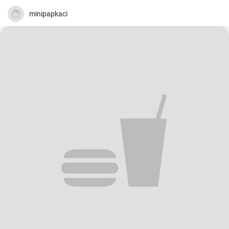
beurre de noix, mélangeons et saupoudrons d'épices à pain
d'épices.
minipapkaci