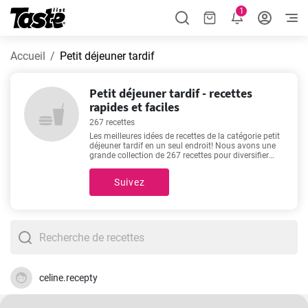
1
Accueil
Petit déjeuner tardif
Petit déjeuner tardif - recettes
rapides et faciles
267 recettes
Les meilleures idées de recettes de la catégorie petit
déjeuner tardif en un seul endroit! Nous avons une
grande collection de 267 recettes pour diversifier
votre menu! Le temps de préparation est de 1 - 255
minutes, en fonction de la complexité de la recette.
Suivez
Si nous parlons de bonnes recettes, alors ces favoris
me viennent à l'esprit -
Clafoutis facile et délicieux
,
Tiramisu facile et rapide
,
Pâte à choux maison
aérée
,
Sablés de Noël fait maison délicieux
. Veux-tu
en essayer une?
celine.recepty