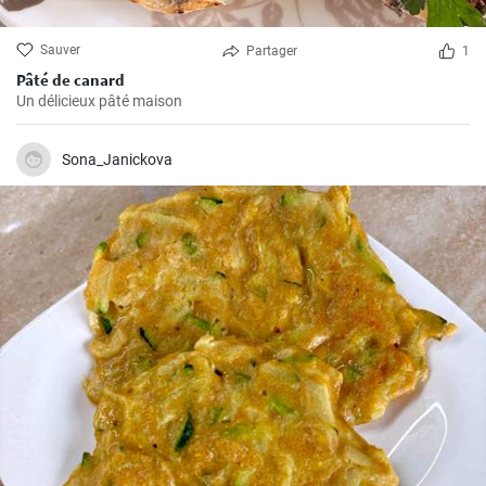
Sauver
Partager
1
Pâté de canard
Un délicieux pâté maison
Sona_Janickova