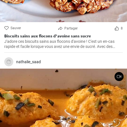
Sauver
Partager
8
Biscuits sains aux flocons d'avoine sans sucre
J'adore ces biscuits sains aux flocons d'avoine ! C'est un en-cas
rapide et facile lorsque vous avez une envie de sucré. Avec des
ingrédients naturels et sans sucre, ils ont un goût merveilleux. Grâce
à mon expérience personnelle avec cette recette, j'ai trouvé quelques
conseils et astuces utiles pour les rendre parfaits.
nathalie_saad