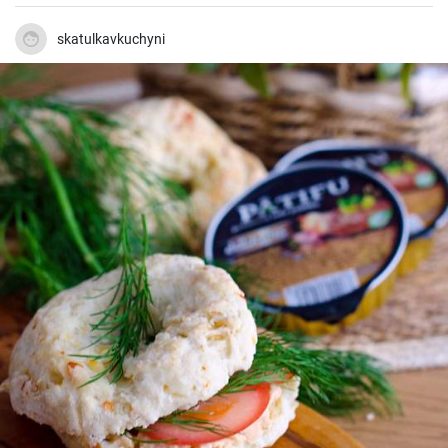
skatulkavkuchyni