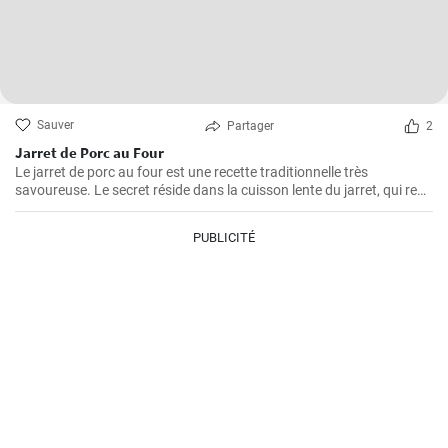
Sauver
Partager
2
Jarret de Porc au Four
Le jarret de porc au four est une recette traditionnelle très
savoureuse. Le secret réside dans la cuisson lente du jarret, qui rend
la viande juteuse et fondante en bouche. Suivez cette démarche
étape par étape pour obtenir un plat plein de saveur.
PUBLICITÉ