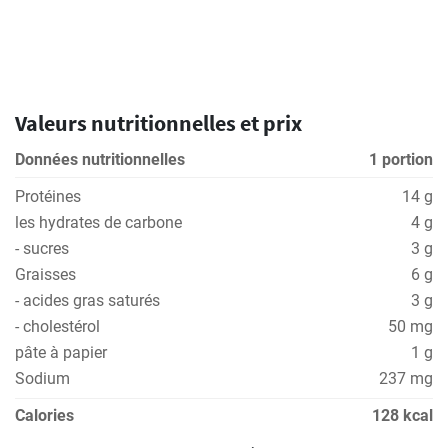
Valeurs nutritionnelles et prix
Données nutritionnelles
1 portion
Protéines
14 g
les hydrates de carbone
4 g
- sucres
3 g
Graisses
6 g
- acides gras saturés
3 g
- cholestérol
50 mg
pâte à papier
1 g
Sodium
237 mg
Calories
128 kcal