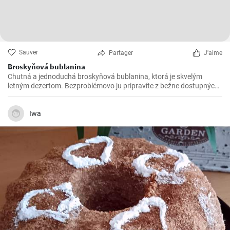
Sauver
Partager
J'aime
Broskyňová bublanina
Chutná a jednoduchá broskyňová bublanina, ktorá je skvelým
letným dezertom. Bezproblémovo ju pripravíte z bežne dostupných
surovín.
Iwa