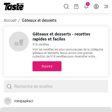
1
Accueil
Gâteaux et desserts
Gâteaux et desserts - recettes
rapides et faciles
918 recettes
Voir les recettes les plus savoureuses de la catégorie
gâteaux et desserts. Nous avons une grande
collection de 918 recettes pour diversifier votre
menu! Si vous avez besoin d'aide pour choisir, nous
vous recommandons
Clafoutis facile et délicieux
,
Suivez
Gateau au yaourt
,
Tiramisu facile et rapide
,
Charlotte aux fraises meilleure recette
. Ils font partie
de nos recettes les plus recherchées et les plus
populaires. Nous sommes sûrs que vous allez
l'adorer!
minipapkaci