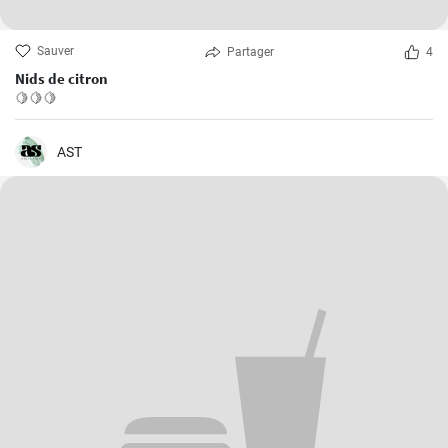
Sauver
Partager
4
Nids de citron
🍋🍋🍋
AST