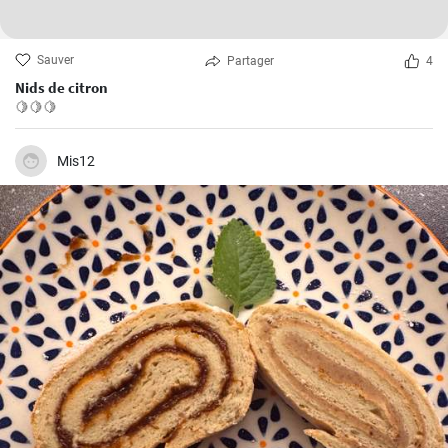
Sauver
Partager
4
Nids de citron
🍋🍋🍋
Mis12