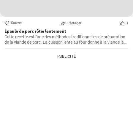
Sauver
Partager
1
Épaule de porc rôtie lentement
Cette recette est l'une des méthodes traditionnelles de préparation
de la viande de porc. La cuisson lente au four donne à la viande la
possibilité de devenir tendre et juteuse, en lui procurant des saveurs
merveilleuses et épicées. La viande est excellente à consommer
PUBLICITÉ
avec de la sauce, de la purée de pommes de terre ou des légumes
grillés. Si vous aimez expérimenter avec les saveurs, ajoutez
d'autres épices à la marinade pour la viande selon votre goût.