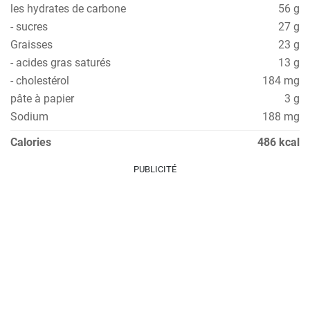
les hydrates de carbone
56 g
- sucres
27 g
Graisses
23 g
- acides gras saturés
13 g
- cholestérol
184 mg
pâte à papier
3 g
Sodium
188 mg
Calories
486 kcal
PUBLICITÉ