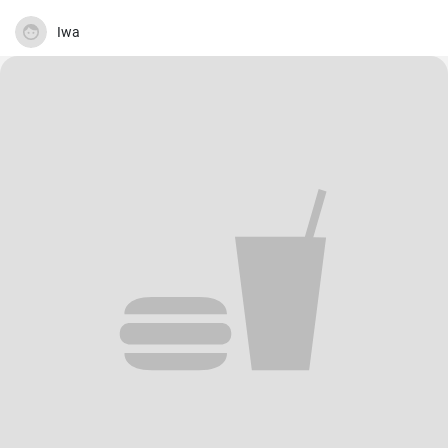
bouillon de viande riche et savoureux. La viande de porc est cuite
avec des épices et servie dans une sauce avec du sang. Un goût
Iwa
inoubliable qui me rappelle toujours les dimanches passés dans la
maison de ma grand-mère.