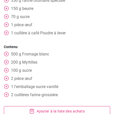
350
g
farine ordinaire spéciale
150
g
beurre
70
g
sucre
1
pièce
œuf
1
cuillère à café
Poudre à lever
Contenu
500
g
Fromage blanc
200
g
Myrtilles
100
g
sucre
2
pièce
œuf
1
l'emballage
sucre vanillé
2
cuillères
farine grossière
Ajouter à la liste des achats