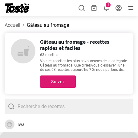
1
Accueil
Gâteau au fromage
Gâteau au fromage - recettes
rapides et faciles
63 recettes
Voir les recettes les plus savoureuses de la catégorie
Gâteau au fromage. Que diriez-vous d'essayer l'une
de ces 63 recettes aujourd'hui? Si nous parlons de
bonnes recettes, alors ces favoris me viennent à
l'esprit -
Délicieux cake salé!
,
Gâteau au fromage
Suivez
ricotta et au citron sans gluten
,
Authentique gâteau
au fromage italien à la ricotta
,
Gâteau au fromage
Oreo
. Veux-tu en essayer une?
Iwa