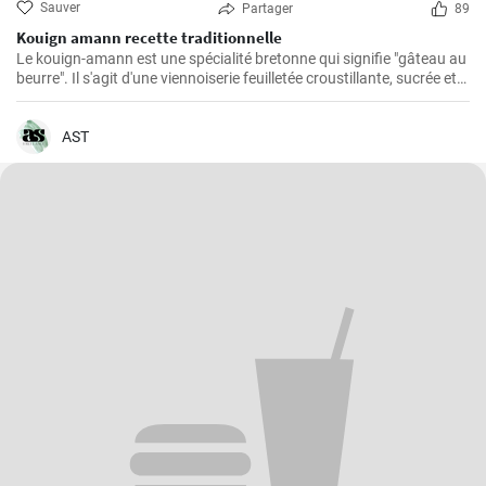
Sauver
Partager
89
Kouign amann recette traditionnelle
Le kouign-amann est une spécialité bretonne qui signifie "gâteau au
beurre". Il s'agit d'une viennoiserie feuilletée croustillante, sucrée et
beurrée à souhait. Bien qu'il soit un peu complexe à réaliser, le
résultat en vaut vraiment la peine !
AST