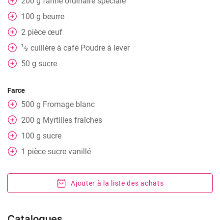
200
g
farine ordinaire spéciale
100
g
beurre
2
pièce
œuf
1
cuillère à café
Poudre à lever
⁄
2
50
g
sucre
Farce
500
g
Fromage blanc
200
g
Myrtilles fraîches
100
g
sucre
1
pièce
sucre vanillé
Ajouter à la liste des achats