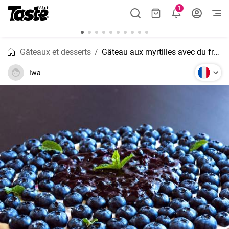
1
Gâteaux et desserts
Gâteau aux myrtilles avec du fromage blanc
Iwa