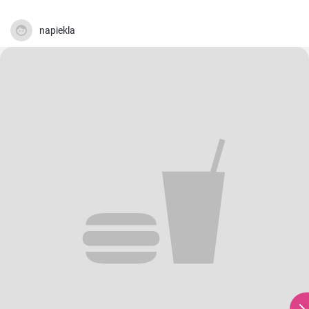
napiekla