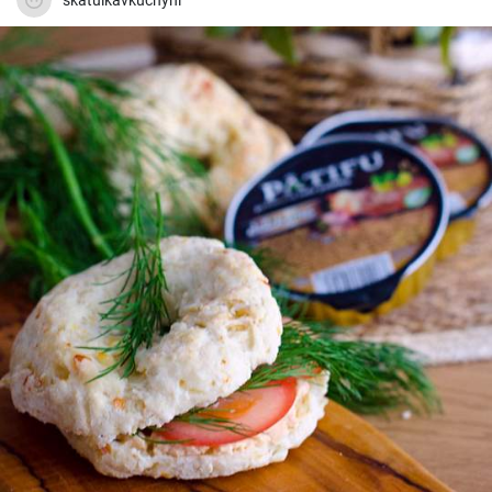
skatulkavkuchyni