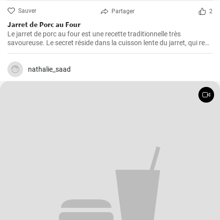
Sauver
Partager
2
Jarret de Porc au Four
Le jarret de porc au four est une recette traditionnelle très
savoureuse. Le secret réside dans la cuisson lente du jarret, qui rend
la viande juteuse et fondante en bouche. Suivez cette démarche
étape par étape pour obtenir un plat plein de saveur.
nathalie_saad