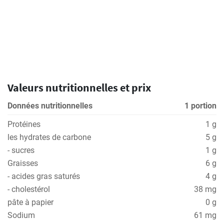
Valeurs nutritionnelles et prix
Données nutritionnelles
1 portion
Protéines
1 g
les hydrates de carbone
5 g
- sucres
1 g
Graisses
6 g
- acides gras saturés
4 g
- cholestérol
38 mg
pâte à papier
0 g
Sodium
61 mg