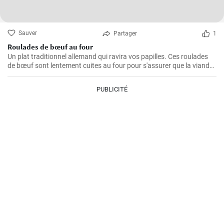
Sauver
Partager
1
Roulades de bœuf au four
Un plat traditionnel allemand qui ravira vos papilles. Ces roulades
de bœuf sont lentement cuites au four pour s'assurer que la viande
est tendre et juteuse, alors que la garniture est imprégnée des
arômes du bacon, des oignons et des cornichons
PUBLICITÉ