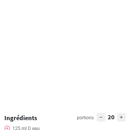
20
Ingrédients
portions
125
ml
D eau