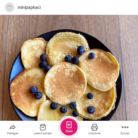
minipapkaci
Reels
Partager
Liste d'achats
Imprimer
Suivez