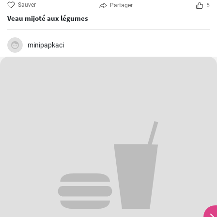
Sauver
Partager
5
Veau mijoté aux légumes
minipapkaci