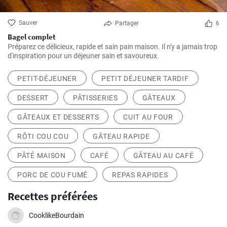
Sauver
Partager
6
Bagel complet
Préparez ce délicieux, rapide et sain pain maison. Il n'y a jamais trop
d'inspiration pour un déjeuner sain et savoureux.
PETIT-DÉJEUNER
PETIT DÉJEUNER TARDIF
DESSERT
PÂTISSERIES
GÂTEAUX
GÂTEAUX ET DESSERTS
CUIT AU FOUR
RÔTI COU COU
GÂTEAU RAPIDE
PÂTÉ MAISON
CAFÉ
GÂTEAU AU CAFÉ
PORC DE COU FUMÉ
REPAS RAPIDES
Recettes préférées
CooklikeBourdain