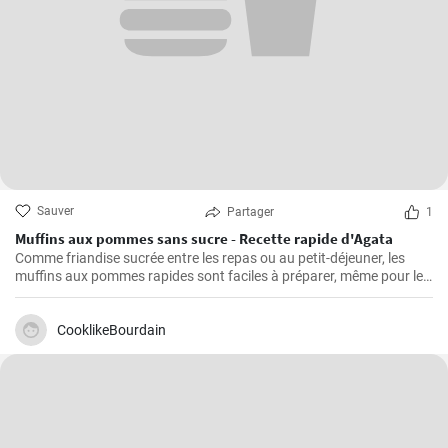
Sauver
Partager
1
Muffins aux pommes sans sucre - Recette rapide d'Agata
Comme friandise sucrée entre les repas ou au petit-déjeuner, les
muffins aux pommes rapides sont faciles à préparer, même pour le
petit-déjeuner du week-end. Ils sont délicieux, faciles à préparer et
ne contiennent pas de sucre ajouté.
CooklikeBourdain