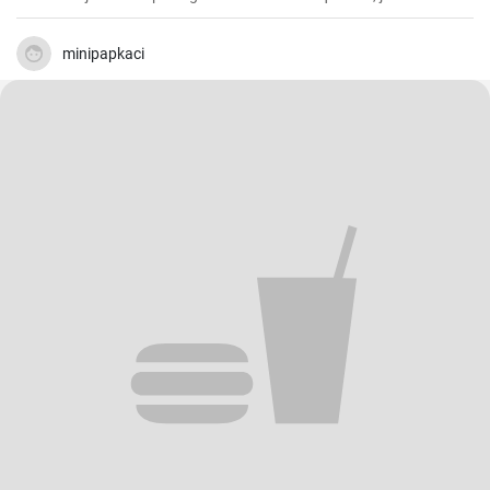
légèrement modifié la recette jusqu'à ce que je parvienne à cette
recherche parfaitement friable, croustillante et savoureuse.
minipapkaci