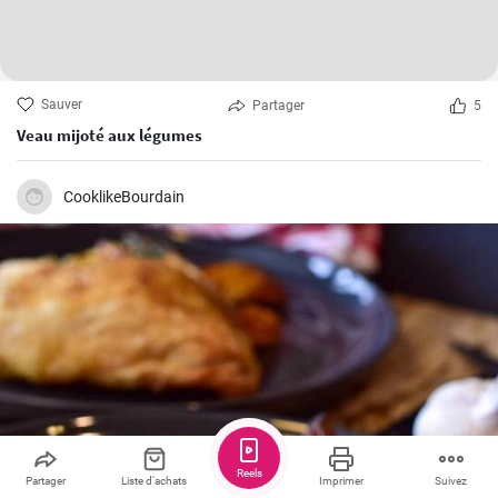
Sauver
Partager
5
Veau mijoté aux légumes
CooklikeBourdain
Reels
Partager
Liste d'achats
Imprimer
Suivez