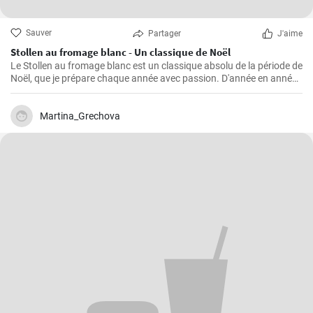
Sauver
Partager
J'aime
Stollen au fromage blanc - Un classique de Noël
Le Stollen au fromage blanc est un classique absolu de la période de
Noël, que je prépare chaque année avec passion. D'année en année,
j'ai perfectionné la recette et appris quelques trucs et astuces que
j'aimerais partager avec vous. Le Stollen est incroyablement
moelleux et aromatique, et accompagne parfaitement une tasse de
Martina_Grechova
thé ou de café chaud par une froide journée d'hiver. Ce n'est pas la
pâtisserie la plus facile à réaliser, mais croyez-moi, l'effort en vaut la
peine.