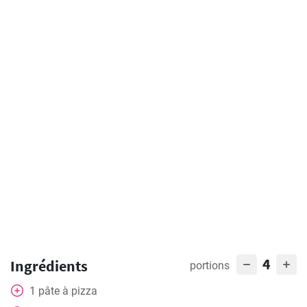
4
Ingrédients
portions
1
pâte à pizza