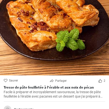
Sauver
Partager
2
Tresse de pâte feuilletée à l'érable et aux noix de pécan
Facile à préparer et incroyablement savoureuse, la tresse de pâte
feuilletée à l'érable avec pacanes est un dessert que j'ai préparé à
maintes reprises pour mes proches. Parfumée de caramel, la saveur
amère des pacanes et la légèreté de la pâte feuilletée font qu'il est