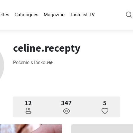
ettes
Catalogues
Magazine
Tastelist TV
celine.recepty
Pečenie s láskou❤️
12
347
5