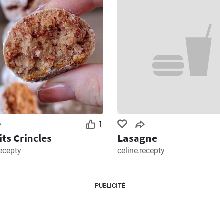
1
its Crincles
Lasagne
recepty
celine.recepty
PUBLICITÉ