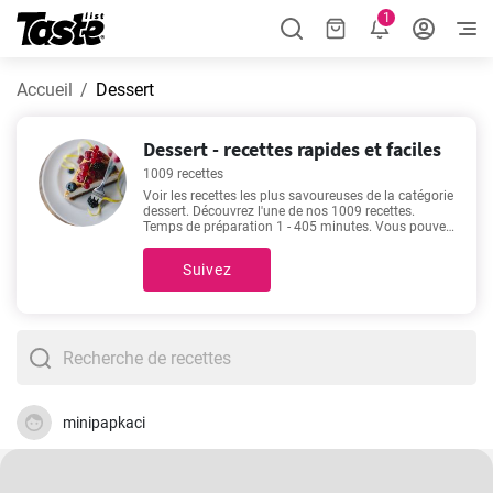
1
Accueil
Dessert
Dessert - recettes rapides et faciles
1009 recettes
Voir les recettes les plus savoureuses de la catégorie
dessert. Découvrez l'une de nos 1009 recettes.
Temps de préparation 1 - 405 minutes. Vous pouvez
trouver le temps de préparation exact sous chaque
recette. De plus, voyez combien de portions vous
Suivez
obtiendrez en utilisant la quantité donnée
d'ingrédients. Les recettes telles que
Clafoutis facile
et délicieux
,
Gateau au yaourt
,
Tiramisu facile et
rapide
,
Charlotte aux fraises meilleure recette
sont
parmi nos plus populaires. Vous pourriez y jetez un
coup d’oeil et les trouver tout aussi intéressantes!
minipapkaci