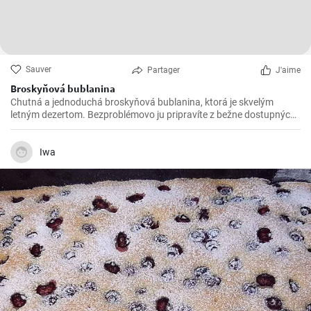
Sauver
Partager
J'aime
Broskyňová bublanina
Chutná a jednoduchá broskyňová bublanina, ktorá je skvelým
letným dezertom. Bezproblémovo ju pripravíte z bežne dostupných
surovín.
Iwa