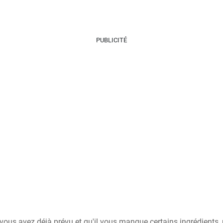
PUBLICITÉ
i vous avez déjà prévu et qu'il vous manque certains ingrédients