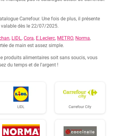
alogue Carrefour. Une fois de plus, il présente
t valable dès le 22/07/2025.
chan
,
LIDL
,
Cora
,
E.Leclerc
,
METRO
,
Norma
,
ortée de main est assez simple.
 de produits alimentaires soit sans soucis, vous
ez du temps et de l'argent !
LIDL
Carrefour City