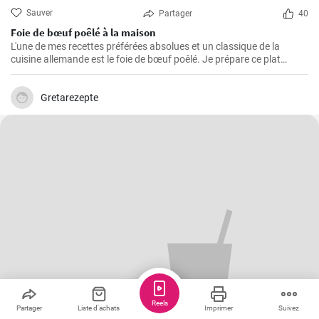
Sauver
Partager
40
Foie de bœuf poêlé à la maison
L'une de mes recettes préférées absolues et un classique de la
cuisine allemande est le foie de bœuf poêlé. Je prépare ce plat
depuis des années dans ma propre cuisine et j'ai fait de petits
ajustements au fil du temps pour le perfectionner. Je suis très
heureux de le partager ici avec vous.
Gretarezepte
Reels
Partager
Liste d'achats
Imprimer
Suivez