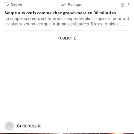
Sauver
Partager
5
Soupe aux œufs comme chez grand-mère en 30 minutes
La soupe aux œufs est l'une des soupes les plus simples et pourtant
les plus savoureuses que j'ai jamais préparées. Elle est rapide et
facile à préparer, saine et riche en protéines. J'ai appris cette recette
de ma grand-mère et l'ai depuis cuisinée un nombre incalculable de
PUBLICITÉ
fois pour le plus grand plaisir de ma famille. Les principaux
ingrédients sont bien sûr les œufs, auxquels s'ajoutent de
délicieuses épices et de délicieux légumes.
Gretarezepte