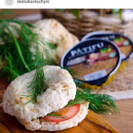
skatulkavkuchyni