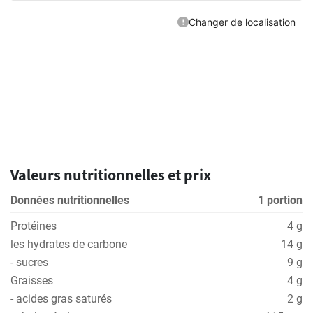
Valeurs nutritionnelles et prix
Données nutritionnelles
1 portion
Protéines
4 g
les hydrates de carbone
14 g
- sucres
9 g
Graisses
4 g
- acides gras saturés
2 g