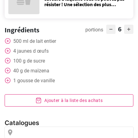
résister ! Une sélection des plus
populaires ici!
6
Ingrédients
portions
500
ml
de lait entier
4
jaunes d œufs
100
g
de sucre
40
g
de maïzena
1
gousse de vanille
Ajouter à la liste des achats