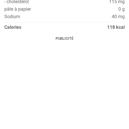
- cholestérol
115 mg
pâte à papier
0 g
Sodium
40 mg
Calories
118 kcal
PUBLICITÉ