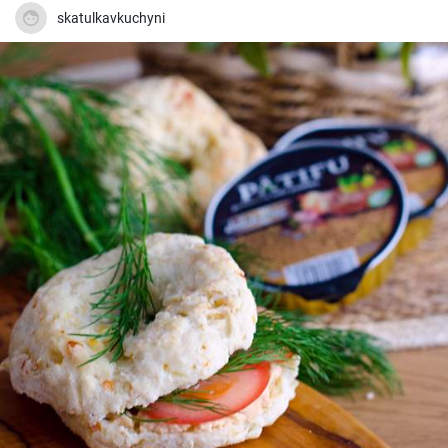
skatulkavkuchyni