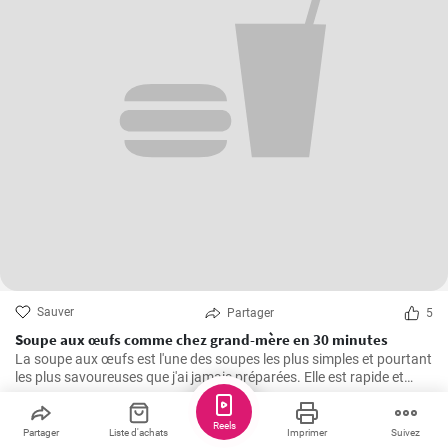
Sauver
Partager
5
Soupe aux œufs comme chez grand-mère en 30 minutes
La soupe aux œufs est l'une des soupes les plus simples et pourtant
les plus savoureuses que j'ai jamais préparées. Elle est rapide et
facile à préparer, saine et riche en protéines. J'ai appris cette recette
de ma grand-mère et l'ai depuis cuisinée un nombre incalculable de
Reels
fois pour le plus grand plaisir de ma famille. Les principaux
nathalie_saad
Partager
Liste d'achats
Imprimer
Suivez