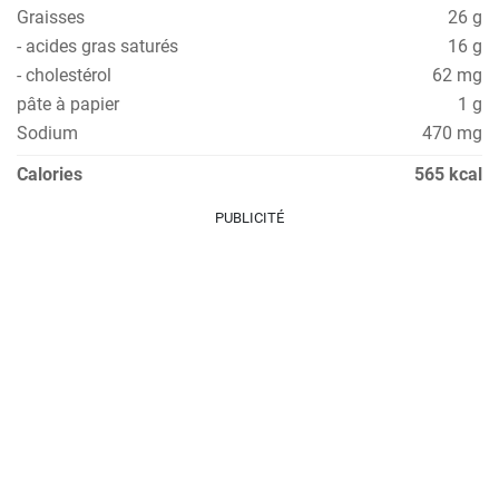
Graisses
26 g
- acides gras saturés
16 g
- cholestérol
62 mg
pâte à papier
1 g
Sodium
470 mg
Calories
565 kcal
PUBLICITÉ