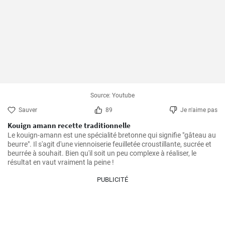
Source: Youtube
Sauver
89
Je n'aime pas
Kouign amann recette traditionnelle
Le kouign-amann est une spécialité bretonne qui signifie "gâteau au 
beurre". Il s'agit d'une viennoiserie feuilletée croustillante, sucrée et 
beurrée à souhait. Bien qu'il soit un peu complexe à réaliser, le 
résultat en vaut vraiment la peine !
PUBLICITÉ