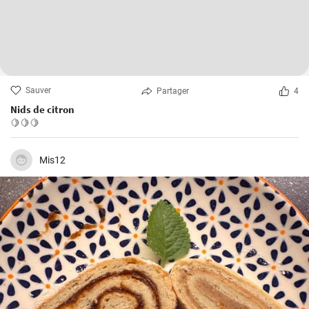
Sauver
Partager
4
Nids de citron
🍋🍋🍋
Mis12