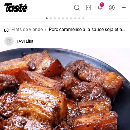
1
Plats de viande
Porc caramélisé à la sauce soja et au miel : une explosion de saveurs !
TASTElist