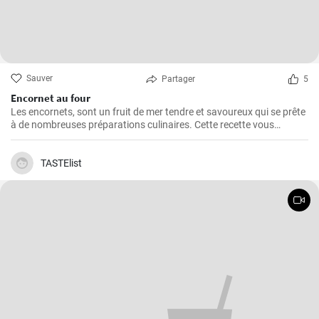
Sauver
Partager
5
Encornet au four
Les encornets, sont un fruit de mer tendre et savoureux qui se prête
à de nombreuses préparations culinaires. Cette recette vous
guidera à travers les étapes pour préparer des encornets farcis avec
une garniture de légumes et de riz.
TASTElist