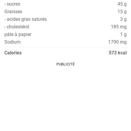
- sucres
45 g
Graisses
15 g
- acides gras saturés
3 g
- cholestérol
185 mg
pâte à papier
1 g
Sodium
1790 mg
Calories
573 kcal
PUBLICITÉ