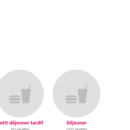
etit déjeuner tardif
Déjeuner
267 recettes
1532 recettes