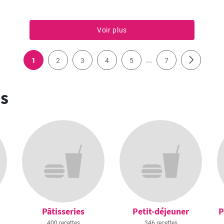
Voir plus
...
1
2
3
4
5
7
es
Pâtisseries
Petit-déjeuner
P
400 recettes
346 recettes