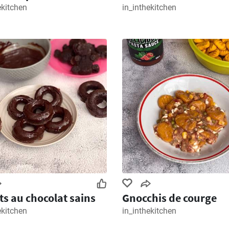
ekitchen
in_inthekitchen
s au chocolat sains
Gnocchis de courge
ekitchen
in_inthekitchen