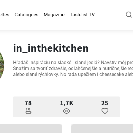
ettes
Catalogues
Magazine
Tastelist TV
in_inthekitchen
Hľadáš inšpiráciu na sladké i slané jedlá? Navštív môj profil
Snažím sa tvoriť zdravšie, odľahčenejšie a nutričnejšie rec
alebo slané rýchlovky. No rada upečiem i cheesecake aleb
78
1,7K
25