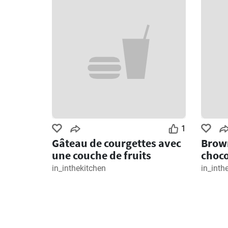
1
Gâteau de courgettes avec
Brown
une couche de fruits
choco
in_inthekitchen
in_inth