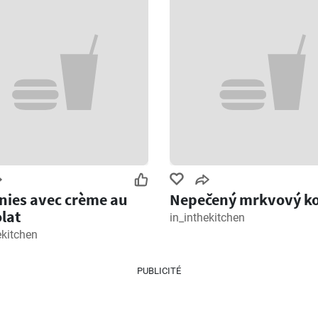
ies avec crème au
Nepečený mrkvový ko
lat
in_inthekitchen
ekitchen
PUBLICITÉ