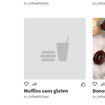
in_inthekitchen
in_inth
Muffins sans gluten
Donut
in_inthekitchen
in_inth