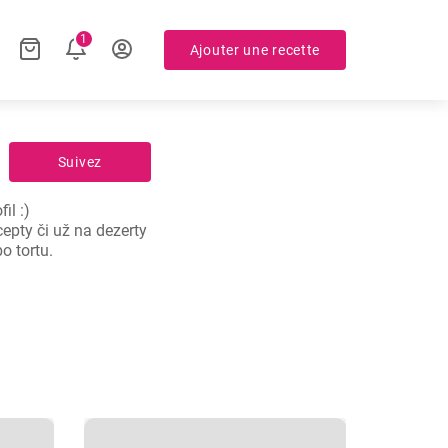
1
Ajouter une recette
Suivez
 :)

epty či už na dezerty 
o tortu.