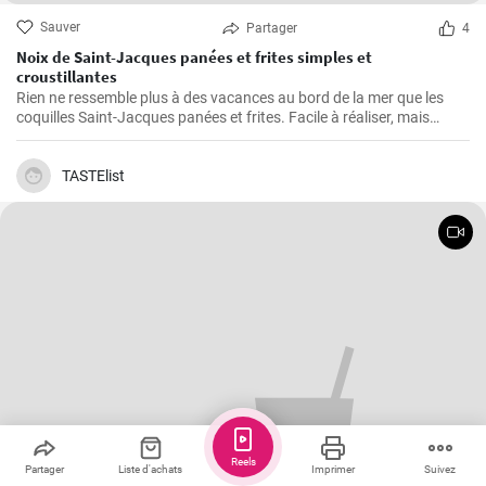
Sauver
Partager
4
Noix de Saint-Jacques panées et frites simples et
croustillantes
Rien ne ressemble plus à des vacances au bord de la mer que les
coquilles Saint-Jacques panées et frites. Facile à réaliser, mais
également gastronomique, cette recette permet d'obtenir des
coquilles Saint-Jacques fraîches légèrement panées et dorées, à
l'extérieur croustillant et à l'intérieur succulent. Elles sont parfaites
TASTElist
comme plat principal à servir avec une sauce à tremper, des frites et
une salade ou comme hors-d'œuvre pour lancer un repas de fruits
de mer.
Reels
Partager
Liste d'achats
Imprimer
Suivez