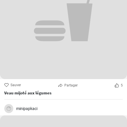
Sauver
Partager
5
Veau mijoté aux légumes
minipapkaci