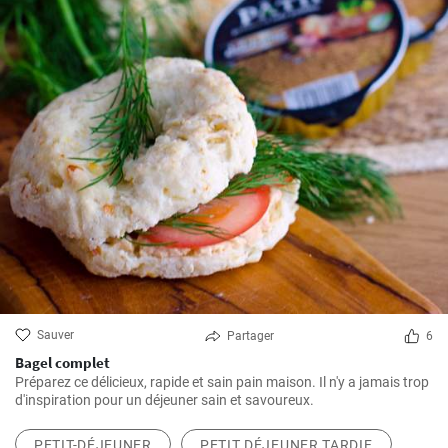
Sauver
Partager
6
Bagel complet
Préparez ce délicieux, rapide et sain pain maison. Il n'y a jamais trop
d'inspiration pour un déjeuner sain et savoureux.
PETIT-DÉJEUNER
PETIT DÉJEUNER TARDIF