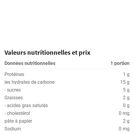
Valeurs nutritionnelles et prix
Données nutritionnelles
1 portion
Protéines
1 g
les hydrates de carbone
15 g
- sucres
5 g
Graisses
2 g
- acides gras saturés
0 g
- cholestérol
0 mg
pâte à papier
2 g
Sodium
0 mg