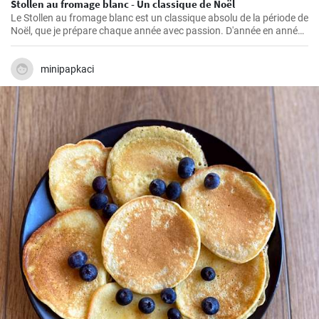
Stollen au fromage blanc - Un classique de Noël
Le Stollen au fromage blanc est un classique absolu de la période de
Noël, que je prépare chaque année avec passion. D'année en année,
j'ai perfectionné la recette et appris quelques trucs et astuces que
j'aimerais partager avec vous. Le Stollen est incroyablement
moelleux et aromatique, et accompagne parfaitement une tasse de
minipapkaci
thé ou de café chaud par une froide journée d'hiver. Ce n'est pas la
pâtisserie la plus facile à réaliser, mais croyez-moi, l'effort en vaut la
peine.