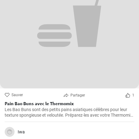
Sauver
Partager
1
Pain Bao Buns avec le Thermomix
Les Bao Buns sont des petits pains asiatiques célèbres pour leur
texture spongieuse et veloutée. Préparez-les avec votre Thermomix
pour un résultat excitant et délicieux, en faisant d'abord cuire la
pâte à la vapeur, puis en la fourrant. Pour réussir vos Bao Buns, il
est essentiel de laisser la pâte durcir suffisamment longtemps.
Iwa