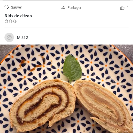
Sauver
Partager
4
Nids de citron
🍋🍋🍋
Mis12