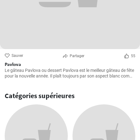
Sauver
Partager
55
Pavlova
Le gâteau Pavlova ou dessert Pavlova est le meilleur gâteau de fête
pour la nouvelle année. Il plaît toujours par son aspect blanc comme
neige et par le goût plus doux de la meringue et de la crème au
beurre aux baies.
Catégories supérieures