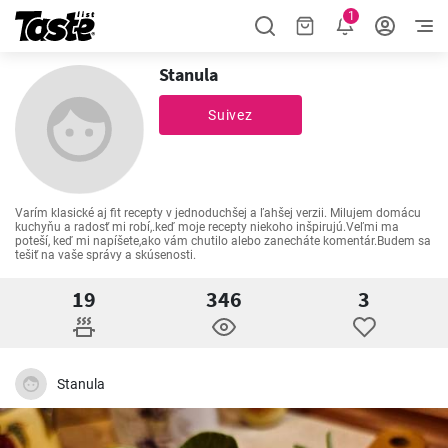
1
Stanula
Suivez
Varím klasické aj fit recepty v jednoduchšej a ľahšej verzii. Milujem domácu 
kuchyňu a radosť mi robí,.keď moje recepty niekoho inšpirujú.Veľmi ma 
poteší, keď mi napíšete,ako vám chutilo alebo zanecháte komentár.Budem sa 
tešiť na vaše správy a skúsenosti.
19
346
3
Stanula