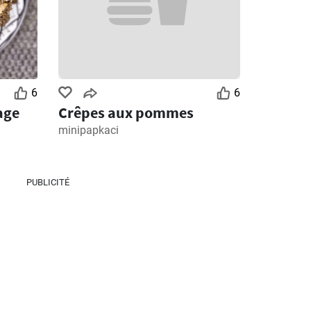
6
6
age
Crêpes aux pommes
minipapkaci
PUBLICITÉ