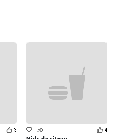
3
4
Nids de citron