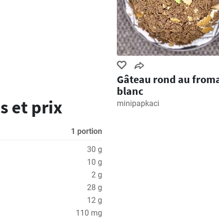
Gâteau rond au from
blanc
s et prix
minipapkaci
1 portion
30 g
10 g
2 g
28 g
12 g
110 mg