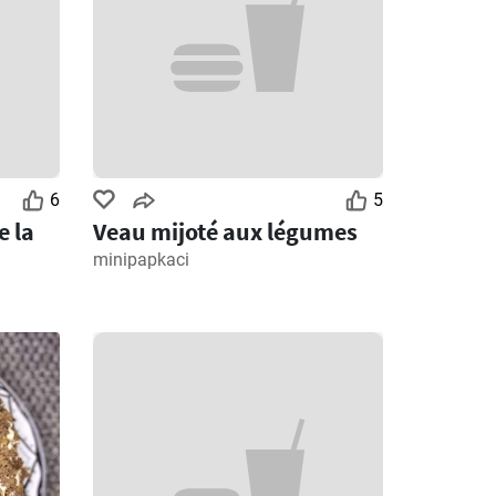
6
5
e la
Veau mijoté aux légumes
minipapkaci