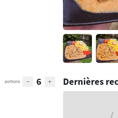
6
Dernières re
portions