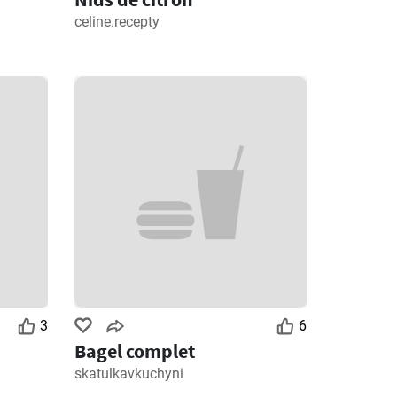
celine.recepty
3
6
Bagel complet
skatulkavkuchyni