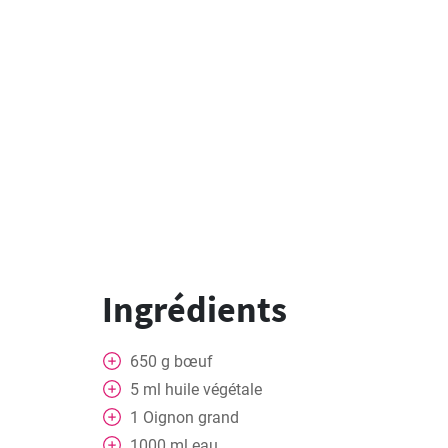
Ingrédients
650
g
bœuf
5
ml
huile végétale
1
Oignon grand
1000
ml
eau