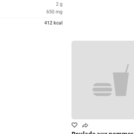
2 g
650 mg
412 kcal
Roulade aux pommes