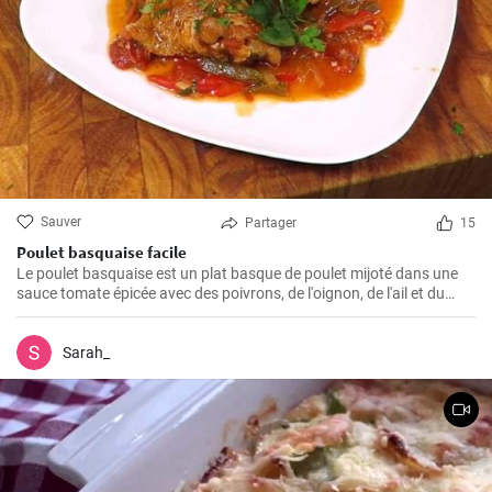
Sauver
Partager
15
Poulet basquaise facile
Le poulet basquaise est un plat basque de poulet mijoté dans une
sauce tomate épicée avec des poivrons, de l'oignon, de l'ail et du
piment d'Espelette, et est généralement servi avec des pommes de
terre ou du riz.
Sarah_