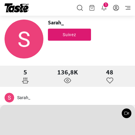
1
Sarah_
Suivez
5
136,8K
48
Sarah_