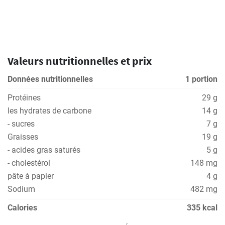
Valeurs nutritionnelles et prix
Données nutritionnelles
1 portion
Protéines
29 g
les hydrates de carbone
14 g
- sucres
7 g
Graisses
19 g
- acides gras saturés
5 g
- cholestérol
148 mg
pâte à papier
4 g
Sodium
482 mg
Calories
335 kcal