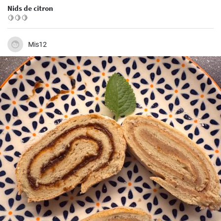
Nids de citron
🍋🍋🍋
Mis12