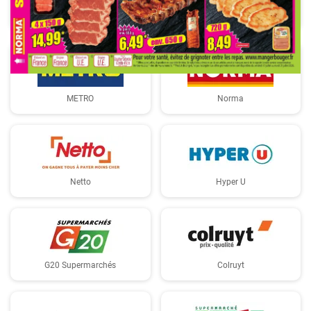
LIDL
E.Leclerc
METRO
Norma
Netto
Hyper U
G20 Supermarchés
Colruyt