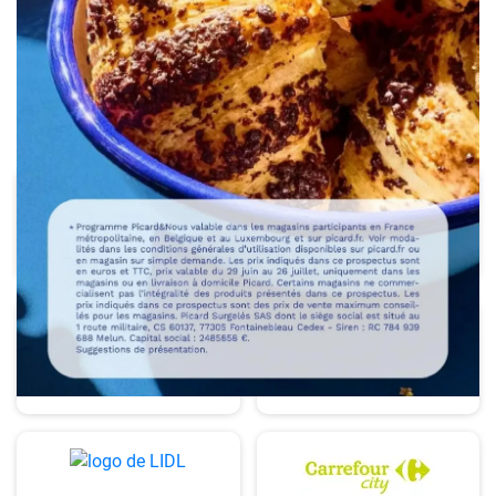
Aldi
Auchan
bi1
Carrefour