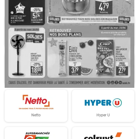
LIDL
E.Leclerc
METRO
Norma
Netto
Hyper U