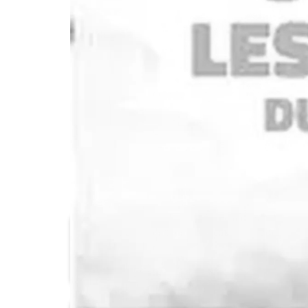
LIDL
E.Leclerc