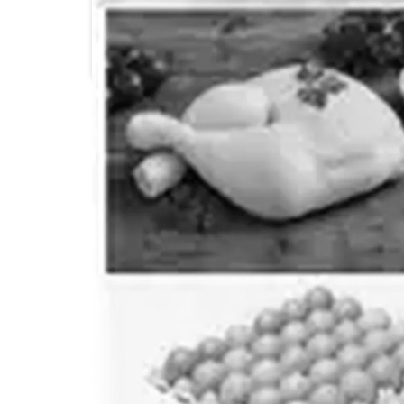
G20 Supermarchés
Colruyt