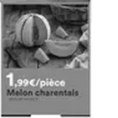
Picard
bi1