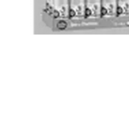
Une dose régulière de
recettes et de conseil
Chaque jour, nous sélectionnons pour vous des
recettes et des conseils qui ont fait leurs preuves.