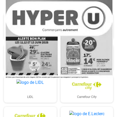
Aldi
Auchan
bi1
Carrefour
LIDL
Carrefour City