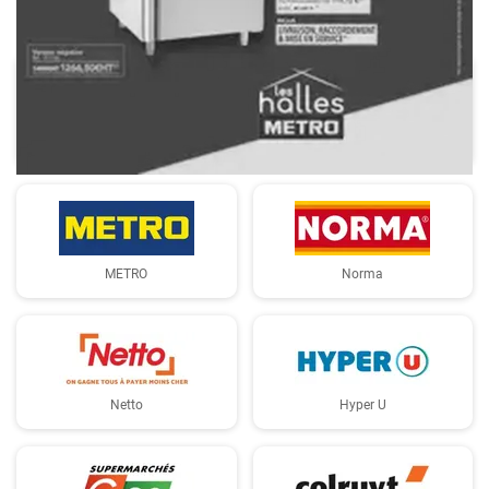
LIDL
E.Leclerc
METRO
Norma
Netto
Hyper U