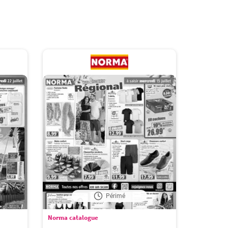
Périmé
Norma catalogue