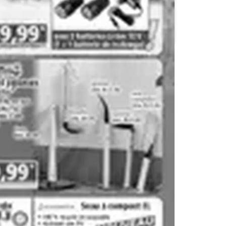
E.Leclerc
G20 Supermarchés