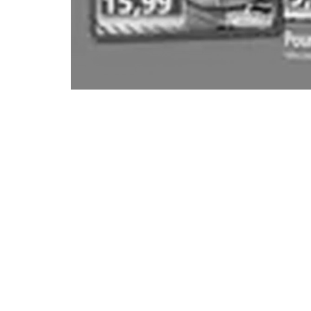
Une dose régulière de
recettes et de conseil
Chaque jour, nous sélectionnons pour vous des
recettes et des conseils qui ont fait leurs preuves.