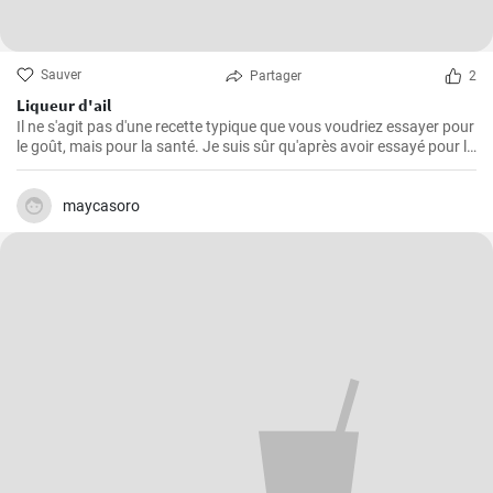
Sauver
Partager
2
Liqueur d'ail
Il ne s'agit pas d'une recette typique que vous voudriez essayer pour
le goût, mais pour la santé. Je suis sûr qu'après avoir essayé pour la
première fois cette teinture magique, puissante et saine à la fois,
vous voudrez toujours en faire des réserves à la maison.
maycasoro