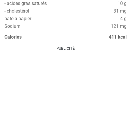
- acides gras saturés
10 g
- cholestérol
31 mg
pâte à papier
4 g
Sodium
121 mg
Calories
411 kcal
PUBLICITÉ