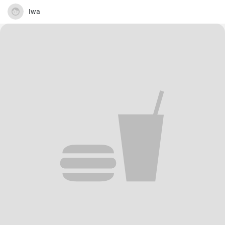
La préparation est plus simple qu'on ne le pense et c'est un vrai
régal à chaque fois. Alors, retroussez vos manches et c'est parti !
Iwa