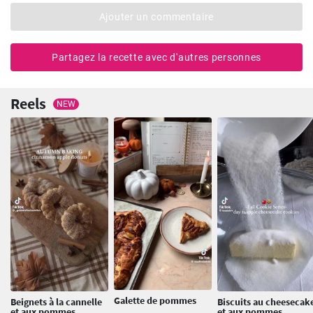
Ajouter un commentaire
Partagez la recette avec d'autres personnes
Reels
NEW
Galette de pommes
Beignets à la cannelle
Biscuits au cheesecak
et aux pommes
et aux pommes