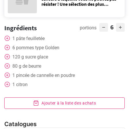
résister ! Une sélection des plus
populaires ici!
6
Ingrédients
portions
1
pâte feuilletée
6
pommes type Golden
120
g
sucre glace
80
g
de beurre
1
pincée
de cannelle en poudre
1
citron
Ajouter à la liste des achats