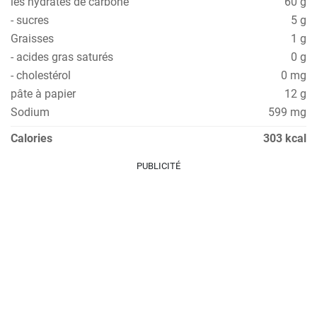
les hydrates de carbone
60 g
- sucres
5 g
Graisses
1 g
- acides gras saturés
0 g
- cholestérol
0 mg
pâte à papier
12 g
Sodium
599 mg
Calories
303 kcal
PUBLICITÉ