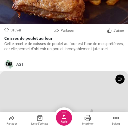
Sauver
Partager
J'aime
Cuisses de poulet au four
Cette recette de cuisses de poulet au four est l'une de mes préférées,
car elle permet d'obtenir un poulet incroyablement juteux et
savoureux. Les cuisses de poulet sont les parties du poulet que je
préfère cuire au four parce qu'elles restent juteuses même après un
long temps de cuisson. De plus, les ingrédients sont simples, mais
AST
parviennent toujours à faire ressortir le meilleur du poulet, créant
ainsi un plat unique et délicieux.
Reels
Partager
Liste d'achats
Imprimer
Suivez