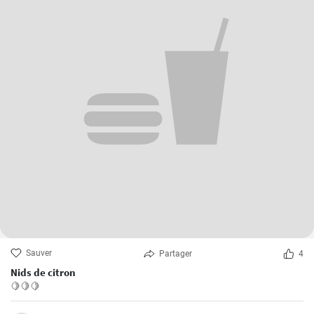
Sauver
Partager
4
Nids de citron
🍋🍋🍋