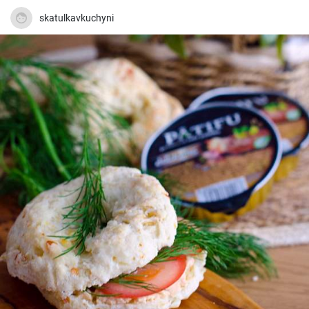
skatulkavkuchyni