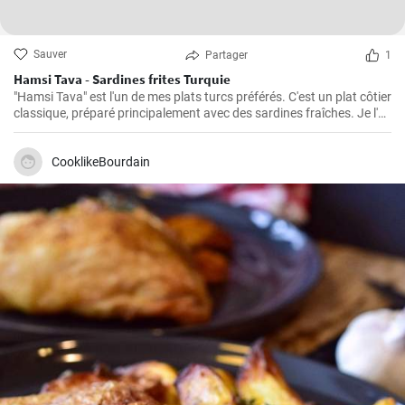
Sauver
Partager
1
Hamsi Tava - Sardines frites Turquie
"Hamsi Tava" est l'un de mes plats turcs préférés. C'est un plat côtier
classique, préparé principalement avec des sardines fraîches. Je l'ai
découvert pour la première fois lors de mon voyage sur la côte de la
mer Noire en Turquie et j'ai été impressionné par sa simplicité et son
goût délicieux. Les sardines sont tournées dans de la semoule de
CooklikeBourdain
maïs et frites jusqu'à ce qu'elles soient croustillantes.