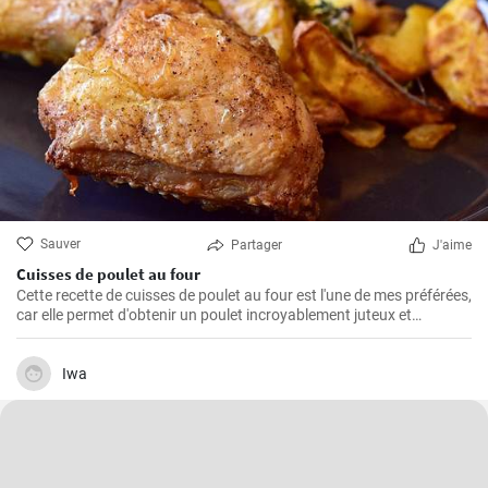
Sauver
Partager
J'aime
Cuisses de poulet au four
Cette recette de cuisses de poulet au four est l'une de mes préférées,
car elle permet d'obtenir un poulet incroyablement juteux et
savoureux. Les cuisses de poulet sont les parties du poulet que je
préfère cuire au four parce qu'elles restent juteuses même après un
long temps de cuisson. De plus, les ingrédients sont simples, mais
Iwa
parviennent toujours à faire ressortir le meilleur du poulet, créant
ainsi un plat unique et délicieux.