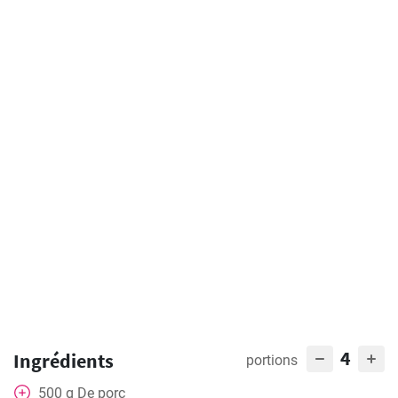
4
Ingrédients
portions
500
g
De porc