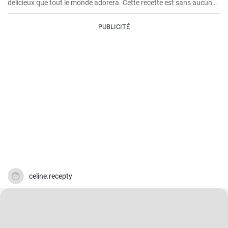
délicieux que tout le monde adorera. Cette recette est sans aucun
doute le meilleur gâteau au fromage sans gluten que vous ayez
jamais goûté!
PUBLICITÉ
celine.recepty