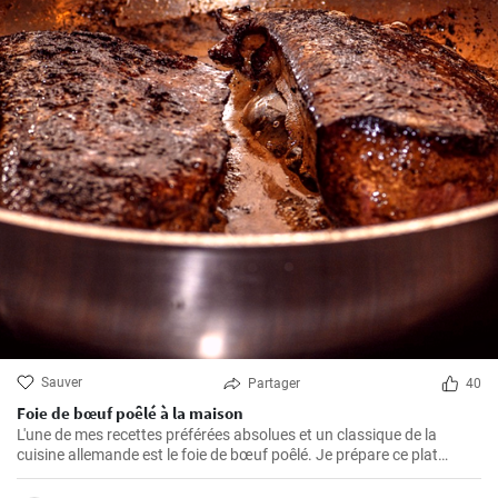
Sauver
Partager
40
Foie de bœuf poêlé à la maison
L'une de mes recettes préférées absolues et un classique de la
cuisine allemande est le foie de bœuf poêlé. Je prépare ce plat
depuis des années dans ma propre cuisine et j'ai fait de petits
ajustements au fil du temps pour le perfectionner. Je suis très