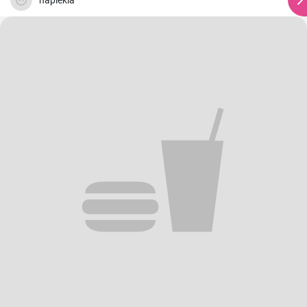
napiekla