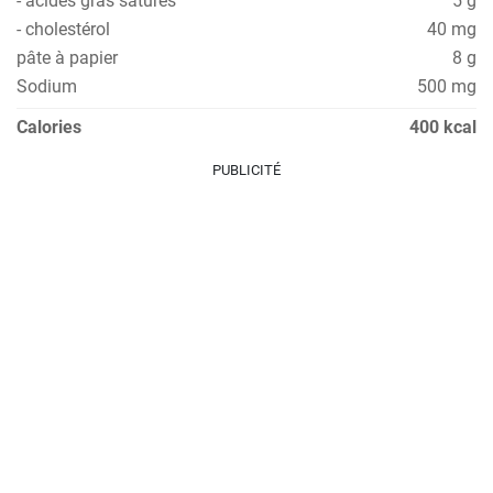
- acides gras saturés
5 g
- cholestérol
40 mg
pâte à papier
8 g
Sodium
500 mg
Calories
400 kcal
PUBLICITÉ