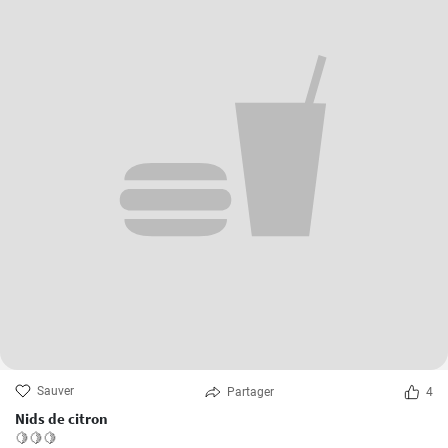
Sauver
Partager
4
Nids de citron
🍋🍋🍋