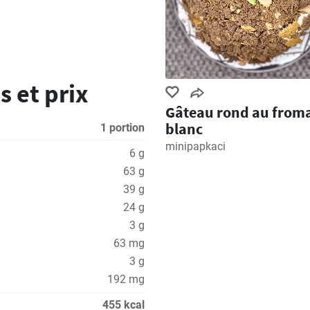
s et prix
Gâteau rond au from
blanc
1 portion
minipapkaci
6 g
63 g
39 g
24 g
3 g
63 mg
3 g
192 mg
455 kcal