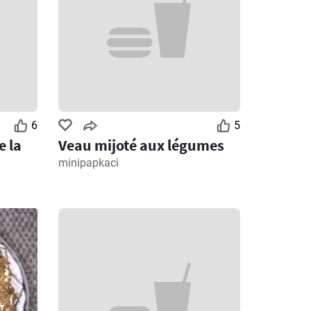
6
5
e la
Veau mijoté aux légumes
minipapkaci