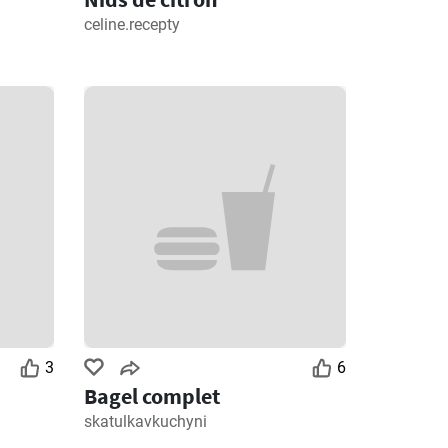
celine.recepty
3
6
Bagel complet
skatulkavkuchyni