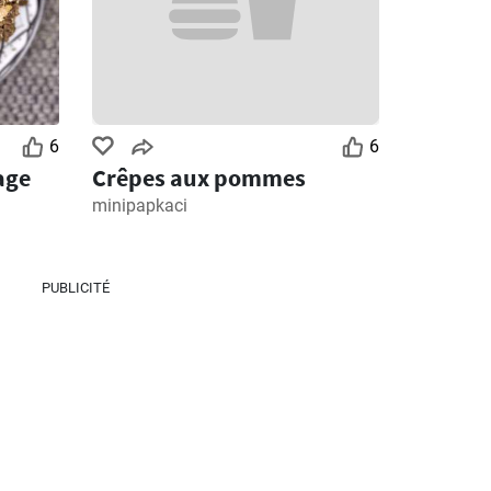
6
6
age
Crêpes aux pommes
minipapkaci
PUBLICITÉ