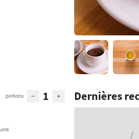
1
Dernières re
portions
ucré