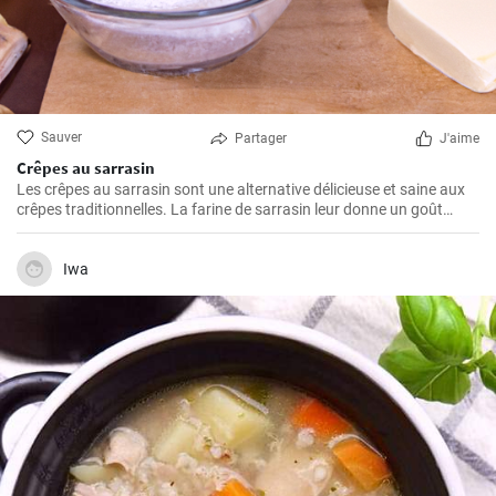
Sauver
Partager
J'aime
Crêpes au sarrasin
Les crêpes au sarrasin sont une alternative délicieuse et saine aux
crêpes traditionnelles. La farine de sarrasin leur donne un goût
unique de noisette, et l'ajout de fromage blanc et de fruits frais les
rend nourrissantes et pleines de vitamines. Elles sont idéales pour le
petit déjeuner ou un goûter léger dans l'après-midi.
Iwa