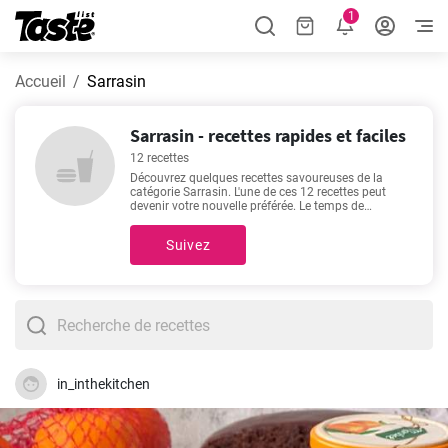
1
Accueil
Sarrasin
Sarrasin - recettes rapides et faciles
12 recettes
Découvrez quelques recettes savoureuses de la
catégorie Sarrasin. L'une de ces 12 recettes peut
devenir votre nouvelle préférée. Le temps de
préparation est de 15 - 120 minutes, en fonction de
la complexité de la recette. Si vous avez besoin
Suivez
d'aide pour choisir, nous vous recommandons
Poke
bowl
,
Galette bretonne simple et rapide
,
Stippgrütze
maison - un plat westphalien
,
Pain au chocolat et à
la banane
. Ils font partie de nos recettes les plus
recherchées et les plus populaires. Nous sommes
sûrs que vous allez l'adorer!
in_inthekitchen