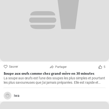
Sauver
Partager
5
Soupe aux œufs comme chez grand-mère en 30 minutes
La soupe aux œufs est l'une des soupes les plus simples et pourtant
les plus savoureuses que j'ai jamais préparées. Elle est rapide et
facile à préparer, saine et riche en protéines. J'ai appris cette recette
de ma grand-mère et l'ai depuis cuisinée un nombre incalculable de
fois pour le plus grand plaisir de ma famille. Les principaux
Iwa
ingrédients sont bien sûr les œufs, auxquels s'ajoutent de
délicieuses épices et de délicieux légumes.