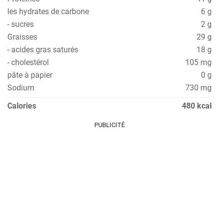
les hydrates de carbone
6 g
- sucres
2 g
Graisses
29 g
- acides gras saturés
18 g
- cholestérol
105 mg
pâte à papier
0 g
Sodium
730 mg
Calories
480 kcal
PUBLICITÉ