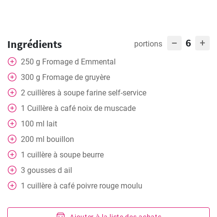
6
Ingrédients
portions
250
g
Fromage d Emmental
300
g
Fromage de gruyère
2
cuillères à soupe
farine self-service
1
Cuillère à café
noix de muscade
100
ml
lait
200
ml
bouillon
1
cuillère à soupe
beurre
3
gousses d ail
1
cuillère à café
poivre rouge moulu
Ajouter à la liste des achats