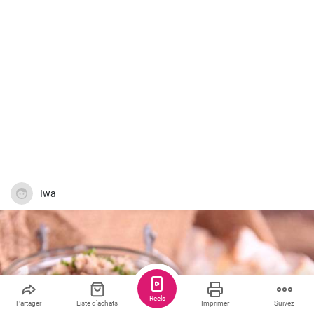
Iwa
Reels
Partager
Liste d'achats
Imprimer
Suivez