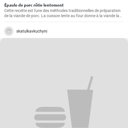
Épaule de porc rôtie lentement
Cette recette est l'une des méthodes traditionnelles de préparation
de la viande de porc. La cuisson lente au four donne à la viande la
possibilité de devenir tendre et juteuse, en lui procurant des saveurs
merveilleuses et épicées. La viande est excellente à consommer
avec de la sauce, de la purée de pommes de terre ou des légumes
skatulkavkuchyni
grillés. Si vous aimez expérimenter avec les saveurs, ajoutez
d'autres épices à la marinade pour la viande selon votre goût.