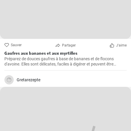
Sauver
Partager
J'aime
Gaufres aux bananes et aux myrtilles
Préparez de douces gaufres à base de bananes et de flocons
d'avoine. Elles sont délicates, faciles à digérer et peuvent être
servies par exemple avec des myrtilles fraîches et du sirop de
myrtille.
Gretarezepte