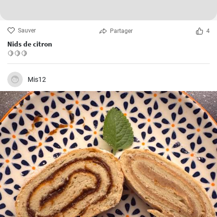
Sauver
Partager
4
Nids de citron
🍋🍋🍋
Mis12