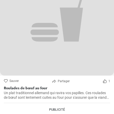
Sauver
Partager
1
Roulades de bœuf au four
Un plat traditionnel allemand qui ravira vos papilles. Ces roulades
de bœuf sont lentement cuites au four pour s'assurer que la viande
est tendre et juteuse, alors que la garniture est imprégnée des
arômes du bacon, des oignons et des cornichons
PUBLICITÉ