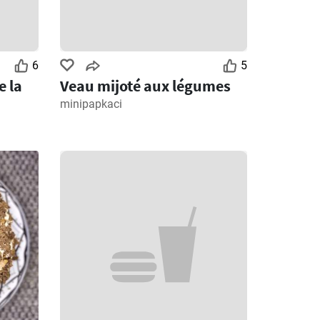
6
5
e la
Veau mijoté aux légumes
minipapkaci