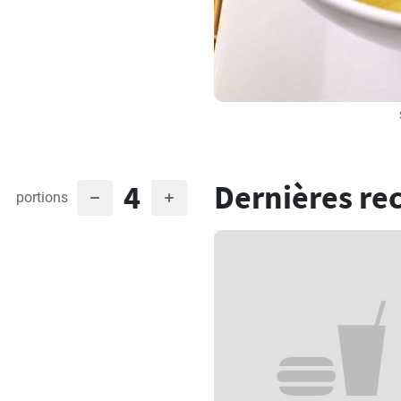
4
Dernières re
portions