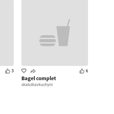
3
6
Bagel complet
skatulkavkuchyni