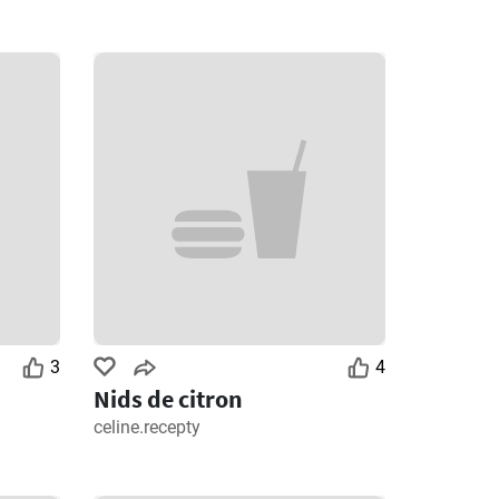
3
4
Nids de citron
celine.recepty