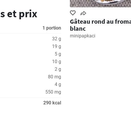
s et prix
Gâteau rond au from
blanc
1 portion
minipapkaci
32 g
19 g
5 g
10 g
2 g
80 mg
4 g
550 mg
290 kcal