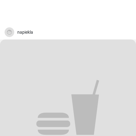
napiekla