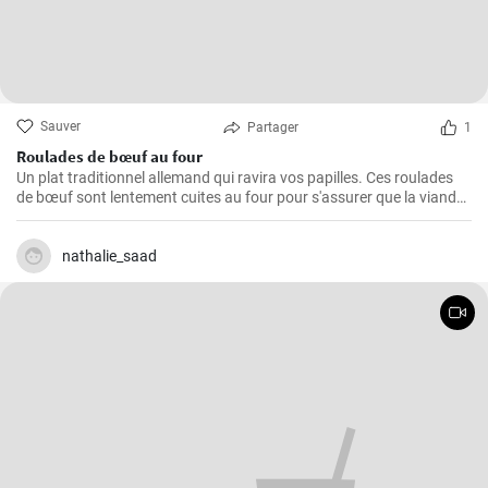
Sauver
Partager
1
Roulades de bœuf au four
Un plat traditionnel allemand qui ravira vos papilles. Ces roulades
de bœuf sont lentement cuites au four pour s'assurer que la viande
est tendre et juteuse, alors que la garniture est imprégnée des
arômes du bacon, des oignons et des cornichons
nathalie_saad