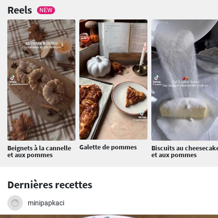
Reels
NEW
Galette de pommes
Beignets à la cannelle
Biscuits au cheesecak
et aux pommes
et aux pommes
Dernières recettes
minipapkaci