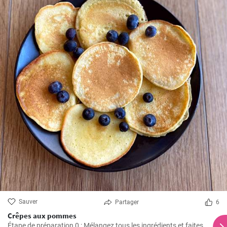
Sauver
Partager
6
Crêpes aux pommes
Étape de préparation 0 : Mélangez tous les ingrédients et faites