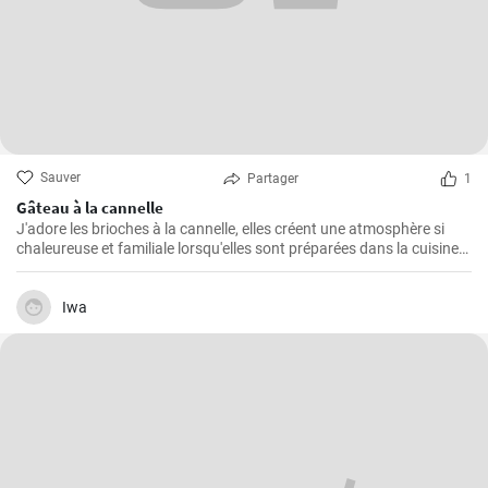
Sauver
Partager
1
Gâteau à la cannelle
J'adore les brioches à la cannelle, elles créent une atmosphère si
chaleureuse et familiale lorsqu'elles sont préparées dans la cuisine.
Je pense que ce gâteau est l'un des plus faciles à préparer et qu'il
remporte toujours un franc succès auprès de ma famille. Non
seulement il est délicieux, mais il est également cher à mon cœur en
Iwa
raison de sa simplicité de préparation.