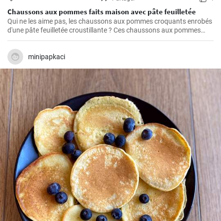
Chaussons aux pommes faits maison avec pâte feuilletée
Qui ne les aime pas, les chaussons aux pommes croquants enrobés
d'une pâte feuilletée croustillante ? Ces chaussons aux pommes
faits maison sont un régal absolu et l'un de mes favoris personnels.
La préparation est plus simple qu'on ne le pense et c'est un vrai
régal à chaque fois. Alors, retroussez vos manches et c'est parti !
minipapkaci