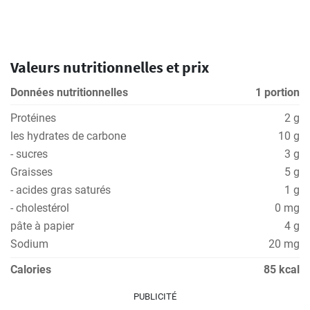
Valeurs nutritionnelles et prix
Données nutritionnelles
1 portion
Protéines
2 g
les hydrates de carbone
10 g
- sucres
3 g
Graisses
5 g
- acides gras saturés
1 g
- cholestérol
0 mg
pâte à papier
4 g
Sodium
20 mg
Calories
85 kcal
PUBLICITÉ