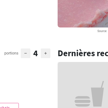
Source:
4
Dernières re
portions
 achats