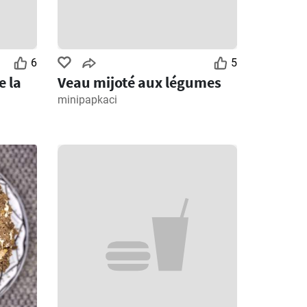
6
5
e la
Veau mijoté aux légumes
minipapkaci