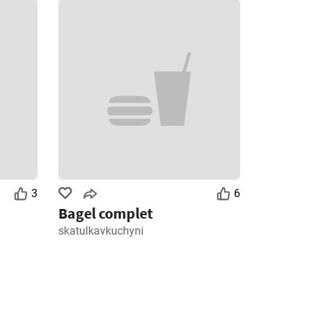
3
6
Bagel complet
skatulkavkuchyni