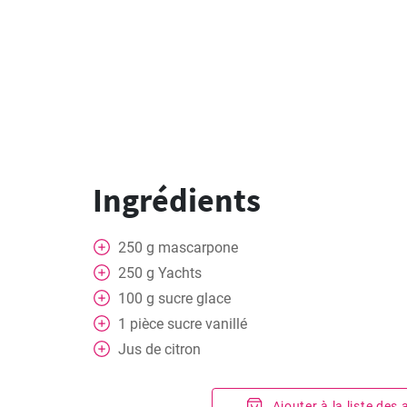
Ingrédients
250
g
mascarpone
250
g
Yachts
100
g
sucre glace
1
pièce
sucre vanillé
Jus de citron
Ajouter à la liste des