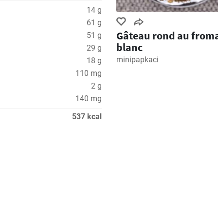
14 g
61 g
Gâteau rond au from
51 g
blanc
29 g
minipapkaci
18 g
110 mg
2 g
140 mg
537 kcal