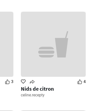
3
4
Nids de citron
celine.recepty