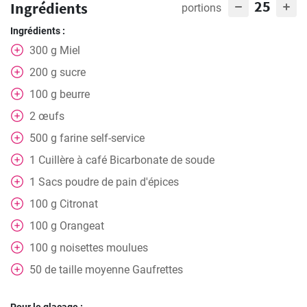
25
Ingrédients
portions
Ingrédients :
300
g
Miel
200
g
sucre
100
g
beurre
2
œufs
500
g
farine self-service
1
Cuillère à café
Bicarbonate de soude
1
Sacs
poudre de pain d'épices
100
g
Citronat
100
g
Orangeat
100
g
noisettes moulues
50
de taille moyenne
Gaufrettes