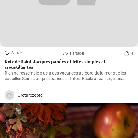
Sauver
Partager
4
Noix de Saint-Jacques panées et frites simples et
croustillantes
Rien ne ressemble plus à des vacances au bord de la mer que les
coquilles Saint-Jacques panées et frites. Facile à réaliser, mais
également gastronomique, cette recette permet d'obtenir des
coquilles Saint-Jacques fraîches légèrement panées et dorées, à
l'extérieur croustillant et à l'intérieur succulent. Elles sont parfaites
Gretarezepte
comme plat principal à servir avec une sauce à tremper, des frites et
une salade ou comme hors-d'œuvre pour lancer un repas de fruits
de mer.