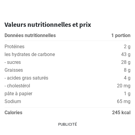
Valeurs nutritionnelles et prix
Données nutritionnelles
1 portion
Protéines
2 g
les hydrates de carbone
43 g
- sucres
28 g
Graisses
8 g
- acides gras saturés
4 g
- cholestérol
20 mg
pâte à papier
1 g
Sodium
65 mg
Calories
245 kcal
PUBLICITÉ