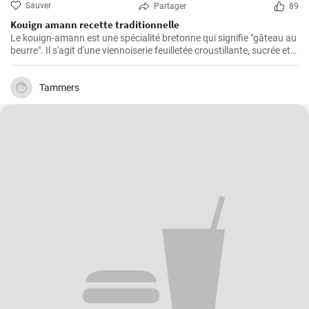
Sauver
Partager
89
Kouign amann recette traditionnelle
Le kouign-amann est une spécialité bretonne qui signifie "gâteau au
beurre". Il s'agit d'une viennoiserie feuilletée croustillante, sucrée et
beurrée à souhait. Bien qu'il soit un peu complexe à réaliser, le
résultat en vaut vraiment la peine !
Tammers