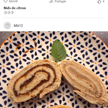
Sauver
Partager
4
Nids de citron
🍋🍋🍋
Mis12