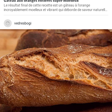
Gâteau aux oranges entières super moelleux
Le résultat final de cette recette est un gâteau à l'orange
incroyablement moelleux et vibrant qui déborde de saveur naturelle
d'agrumes.
vedresbogi