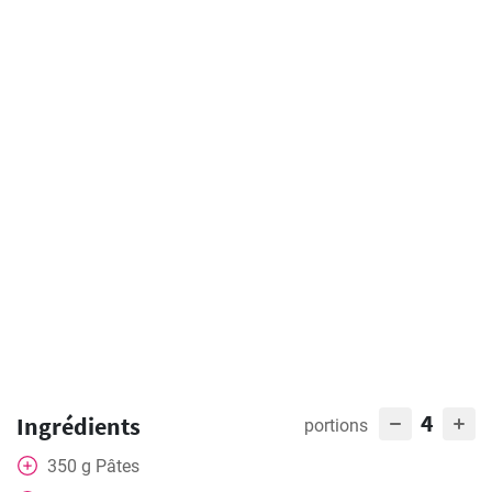
4
Ingrédients
portions
350
g
Pâtes