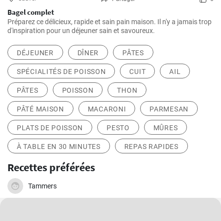
Bagel complet
Préparez ce délicieux, rapide et sain pain maison. Il n'y a jamais trop
d'inspiration pour un déjeuner sain et savoureux.
DÉJEUNER
DÎNER
PÂTES
SPÉCIALITÉS DE POISSON
CUIT
AIL
PÂTES
POISSON
THON
PÂTÉ MAISON
MACARONI
PARMESAN
PLATS DE POISSON
PESTO
MÛRES
À TABLE EN 30 MINUTES
REPAS RAPIDES
Recettes préférées
Tammers