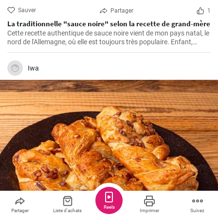
Sauver
Partager
1
La traditionnelle "sauce noire" selon la recette de grand-mère
Cette recette authentique de sauce noire vient de mon pays natal, le
nord de l'Allemagne, où elle est toujours très populaire. Enfant,
j'adorais regarder ma grand-mère dans la cuisine préparer ce
bouillon de viande riche et savoureux. La viande de porc est cuite
avec des épices et servie dans une sauce avec du sang. Un goût
Iwa
inoubliable qui me rappelle toujours les dimanches passés dans la
maison de ma grand-mère.
Reels
Partager
Liste d'achats
Imprimer
Suivez