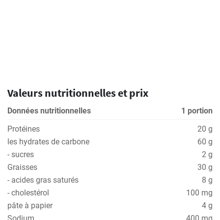
Valeurs nutritionnelles et prix
Données nutritionnelles
1 portion
Protéines
20 g
les hydrates de carbone
60 g
- sucres
2 g
Graisses
30 g
- acides gras saturés
8 g
- cholestérol
100 mg
pâte à papier
4 g
Sodium
400 mg