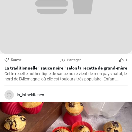
Sauver
Partager
1
La traditionnelle "sauce noire" selon la recette de grand-mère
Cette recette authentique de sauce noire vient de mon pays natal, le
nord de l'Allemagne, où elle est toujours très populaire. Enfant,
j'adorais regarder ma grand-mère dans la cuisine préparer ce
bouillon de viande riche et savoureux. La viande de porc est cuite
avec des épices et servie dans une sauce avec du sang. Un goût
in_inthekitchen
inoubliable qui me rappelle toujours les dimanches passés dans la
maison de ma grand-mère.