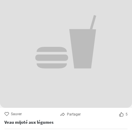
Sauver
Partager
5
Veau mijoté aux légumes