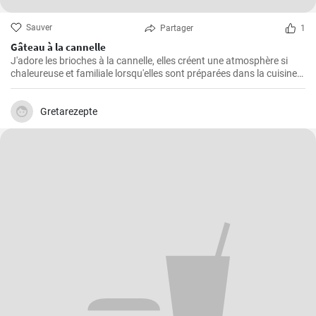
Sauver
Partager
1
Gâteau à la cannelle
J'adore les brioches à la cannelle, elles créent une atmosphère si
chaleureuse et familiale lorsqu'elles sont préparées dans la cuisine.
Je pense que ce gâteau est l'un des plus faciles à préparer et qu'il
remporte toujours un franc succès auprès de ma famille. Non
seulement il est délicieux, mais il est également cher à mon cœur en
Gretarezepte
raison de sa simplicité de préparation.