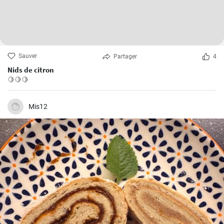
Sauver
Partager
4
Nids de citron
🍋🍋🍋
Mis12