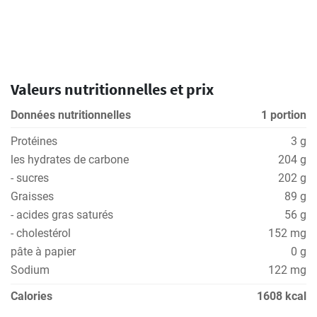
Valeurs nutritionnelles et prix
Données nutritionnelles
1 portion
Protéines
3 g
les hydrates de carbone
204 g
- sucres
202 g
Graisses
89 g
- acides gras saturés
56 g
- cholestérol
152 mg
pâte à papier
0 g
Sodium
122 mg
Calories
1608 kcal