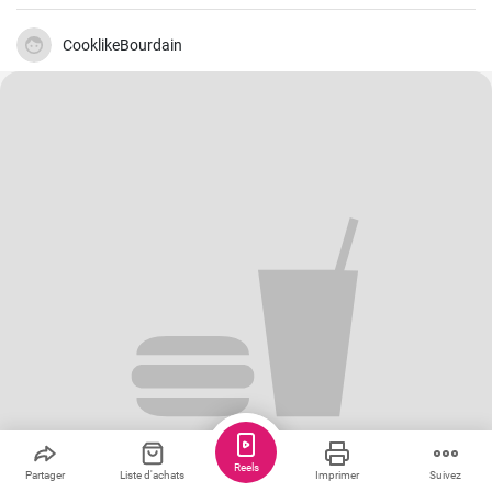
guidera à travers les étapes pour préparer des encornets farcis avec
une garniture de légumes et de riz.
CooklikeBourdain
Reels
Partager
Liste d'achats
Imprimer
Suivez