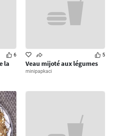
6
5
e la
Veau mijoté aux légumes
minipapkaci