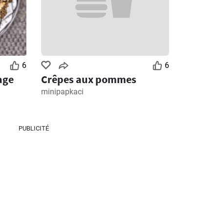
6
6
age
Crêpes aux pommes
minipapkaci
PUBLICITÉ