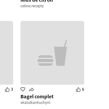
celine.recepty
3
6
Bagel complet
skatulkavkuchyni