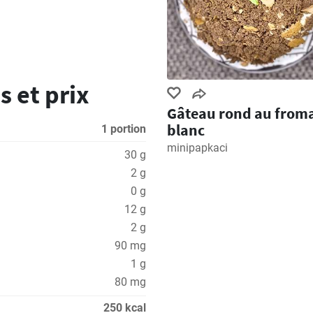
s et prix
Gâteau rond au from
blanc
1 portion
minipapkaci
30 g
2 g
0 g
12 g
2 g
90 mg
1 g
80 mg
250 kcal