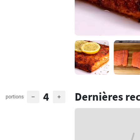
4
Dernières re
portions