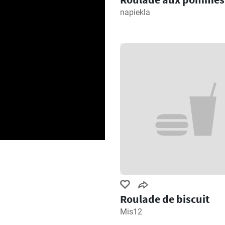
napiekla
Roulade de biscuit
Mis12