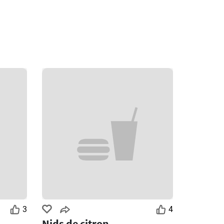
3
4
Nids de citron