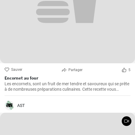
Sauver
Partager
5
Encornet au four
Les encornets, sont un fruit de mer tendre et savoureux qui se prête
à de nombreuses préparations culinaires. Cette recette vous
guidera à travers les étapes pour préparer des encornets farcis avec
une garniture de légumes et de riz.
AST