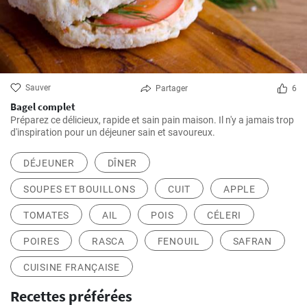
Sauver
Partager
6
Bagel complet
Préparez ce délicieux, rapide et sain pain maison. Il n'y a jamais trop
d'inspiration pour un déjeuner sain et savoureux.
DÉJEUNER
DÎNER
SOUPES ET BOUILLONS
CUIT
APPLE
TOMATES
AIL
POIS
CÉLERI
POIRES
RASCA
FENOUIL
SAFRAN
CUISINE FRANÇAISE
Recettes préférées