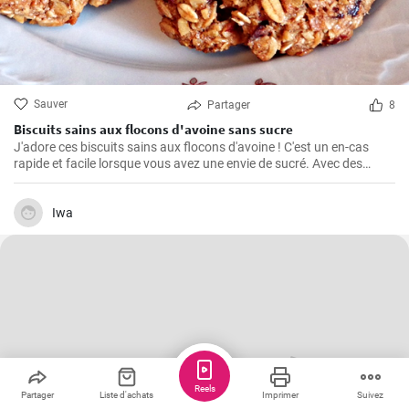
Sauver
Partager
8
Biscuits sains aux flocons d'avoine sans sucre
J'adore ces biscuits sains aux flocons d'avoine ! C'est un en-cas
rapide et facile lorsque vous avez une envie de sucré. Avec des
ingrédients naturels et sans sucre, ils ont un goût merveilleux. Grâce
à mon expérience personnelle avec cette recette, j'ai trouvé quelques
conseils et astuces utiles pour les rendre parfaits.
Iwa
Reels
Partager
Liste d'achats
Imprimer
Suivez