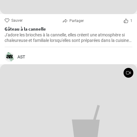
Sauver
Partager
1
Gâteau à la cannelle
J'adore les brioches à la cannelle, elles créent une atmosphère si
chaleureuse et familiale lorsqu'elles sont préparées dans la cuisine.
Je pense que ce gâteau est l'un des plus faciles à préparer et qu'il
remporte toujours un franc succès auprès de ma famille. Non
seulement il est délicieux, mais il est également cher à mon cœur en
AST
raison de sa simplicité de préparation.