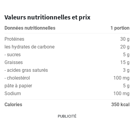
Valeurs nutritionnelles et prix
Données nutritionnelles
1 portion
Protéines
30 g
les hydrates de carbone
20 g
- sucres
5 g
Graisses
15 g
- acides gras saturés
3 g
- cholestérol
100 mg
pâte à papier
5 g
Sodium
100 mg
Calories
350 kcal
PUBLICITÉ