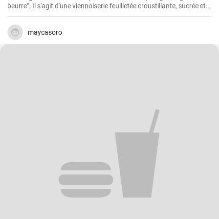
beurre". Il s'agit d'une viennoiserie feuilletée croustillante, sucrée et
beurrée à souhait. Bien qu'il soit un peu complexe à réaliser, le
résultat en vaut vraiment la peine !
maycasoro