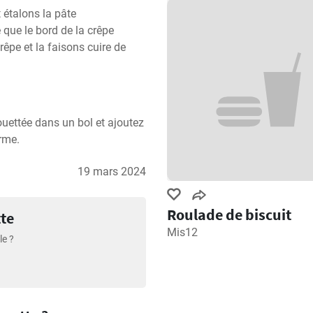
étalons la pâte 
que le bord de la crêpe 
êpe et la faisons cuire de 
uettée dans un bol et ajoutez 
erme.
19 mars 2024
Roulade de biscuit
tte
Mis12
le ?