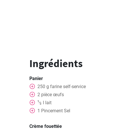
Ingrédients
Panier
250
g
farine self-service
2
pièce
œufs
1
l
lait
⁄
2
1
Pincement
Sel
Crème fouettée