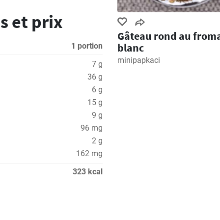
s et prix
Gâteau rond au from
blanc
1 portion
minipapkaci
7 g
36 g
6 g
15 g
9 g
96 mg
2 g
162 mg
323 kcal