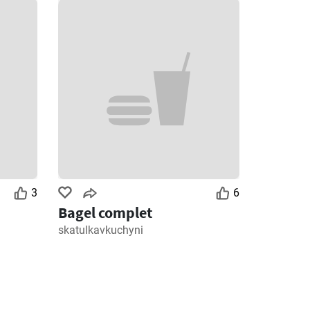
3
6
Bagel complet
skatulkavkuchyni