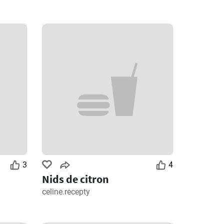
3
4
Nids de citron
celine.recepty