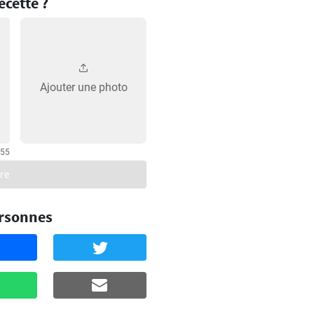
cette ?
Ajouter une photo
255
re
ersonnes