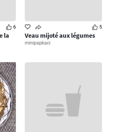
6
5
e la
Veau mijoté aux légumes
minipapkaci