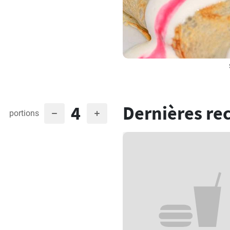
4
Dernières re
portions